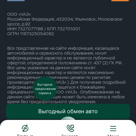
ООО «УАЗ»
Российская Федерация, 432034, Ульяновск, Московское
шоссе, д.92
ИНН 7327077188 / КПП 732701001
ОГРН 1167325054082
Вся представленная на сайте информация, касающаяся
автомобилей и сервисного обслуживания, носит
информационный характер и не является публичной
офертой, определяемой положениями ст. 437 (2) ГК РФ.
Все цены указанные на данном сайте носят
информационный характер и являются максимально
рекомендуемыми розничными ценами по расчетам
производителя ( ООО «УАЗ» ). Для получения подробной
Выгодное
информации просьба обращаться к ближайшему
предложение
официальному дилеру ООО «УАЗ» . Опубликованная на
сервиса
данном сайте информация может быть изменена в любое
время без предварительного уведомления.
Выгодный обмен авто