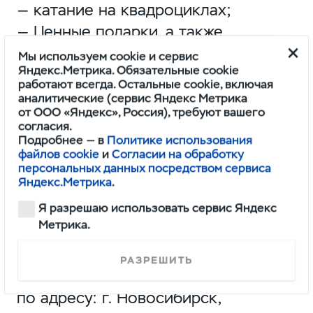
— катание на квадроциклах;
— Ценные подарки, а также
интересные развлечения для всей
Мы используем cookie и сервис
Яндекс.Метрика. Обязательные cookie
семьи!
работают всегда. Остальные cookie, включая
аналитические (сервис Яндекс Метрика
И, конечно,
ГЛАВНЫЙ ПРИЗ —
от ООО «Яндекс», Россия), требуют вашего
согласия.
ПАЛАТКА с надувным каркасом!
Подробнее — в
Политике использования
файлов cookie
и
Согласии на обработку
персональных данных посредством сервиса
ПОКАЖИТЕ ВСЕМ СВОЙ
Яндекс.Метрика
.
СИБИРСКИЙ ДУХ!
Я разрешаю использовать сервис Яндекс
Метрика.
Официальный дилер УАЗ — ЛУНА
АВТО.
РАЗРЕШИТЬ
Ждем Вас 1 октября в 14–00
по адресу: г. Новосибирск,