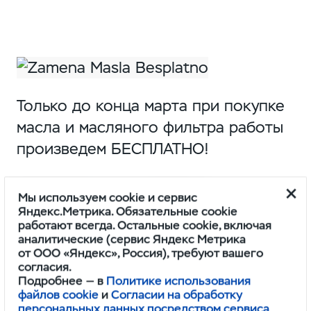
Только до конца марта при покупке
масла и масляного фильтра работы
произведем БЕСПЛАТНО!
Подробности уточняйте
Мы используем cookie и сервис
у администраторов сервиса.
Яндекс.Метрика. Обязательные cookie
работают всегда. Остальные cookie, включая
аналитические (сервис Яндекс Метрика
УАЗ Центр
от ООО «Яндекс», Россия), требуют вашего
г. Новосибирск, ул. Б. Хмельницкого,
согласия.
Подробнее — в
Политике использования
128
файлов cookie
и
Согласии на обработку
персональных данных посредством сервиса
Записаться на удобное время можно