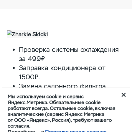
Проверка системы охлаждения
за 499₽
Заправка кондиционера от
1500₽.
Замена салонного фильтра
БЕСПЛАТНО!*
Мы используем cookie и сервис
Яндекс.Метрика. Обязательные cookie
Химчистка салона от 5000₽.
работают всегда. Остальные cookie, включая
аналитические (сервис Яндекс Метрика
от ООО «Яндекс», Россия), требуют вашего
Подробности уточняйте
согласия.
у администраторов сервиса.
Подробнее — в
Политике использования