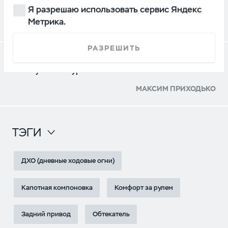
фургона от УАЗ с газобалонным оборудованием
Я разрешаю использовать сервис Яндекс
Метрика.
АЛЕКСЕЙ БАТУШЕНКО
РАЗРЕШИТЬ
Как едет УАЗ «Профи» за миллион: плюсы
и минусы конкурента «ГАЗели»
МАКСИМ ПРИХОДЬКО
ТЭГИ
ДХО (дневные ходовые огни)
Капотная компоновка
Комфорт за рулем
Задний привод
Обтекатель