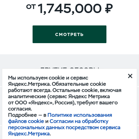
1,745,000
СМОТРЕТЬ
ДРУГИЕ ОБЗОРЫ
Мы используем cookie и сервис
Яндекс.Метрика. Обязательные cookie
работают всегда. Остальные cookie, включая
аналитические (сервис Яндекс Метрика
УАЗ Профи превратили в уникальный
от ООО «Яндекс», Россия), требуют вашего
топливозаправщик
согласия.
Подробнее — в
Политике использования
СТАНИСЛАВ ВЬЮГА
файлов cookie
и
Согласии на обработку
персональных данных посредством сервиса
Яндекс.Метрика
.
Легко ли быть водителем «Профи»: тест-драйв