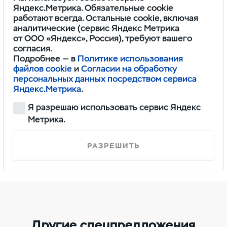
Яндекс.Метрика. Обязательные cookie
Список участвующих
работают всегда. Остальные cookie, включая
аналитические (сервис Яндекс Метрика
в акции АЗС можно
от ООО «Яндекс», Россия), требуют вашего
посмотреть в личном
согласия.
Подробнее — в
Политике использования
кабинете или уточнить
файлов cookie
и
Согласии на обработку
персональных данных посредством сервиса
у менеджера Европлана.
Яндекс.Метрика
.
Я разрешаю использовать сервис Яндекс
Метрика.
Подробности акции в дилерских
центрах и на сайте
ЛК Европлан.
РАЗРЕШИТЬ
Другие спецпредложения