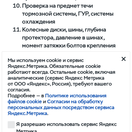
Проверка на предмет течи
тормозной системы, ГУР, системы
охлаждения
Колесные диски, шины, глубина
протектора, давление в шинах,
момент затяжки болтов крепления
колес
Мы используем cookie и сервис
Яндекс.Метрика. Обязательные cookie
ПРОВЕРКА ТОРМОЗНОЙ
работают всегда. Остальные cookie, включая
аналитические (сервис Яндекс Метрика
СИСТЕМЫ
от ООО «Яндекс», Россия), требуют вашего
согласия.
Подробнее — в
Политике использования
Уровень/состояние тормозной
файлов cookie
и
Согласии на обработку
жидкости (визуально)
персональных данных посредством сервиса
Тормозные шланги (визуально)
Яндекс.Метрика
.
Тормозные диски, барабаны
Я разрешаю использовать сервис Яндекс
(визуально)
Метрика.